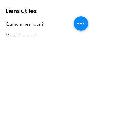
Liens utiles
Qui sommes nous ?
Nos
événements
Nos actions
Nos partenaires
Contact
Mentions légales
Politique en matière de cookies
Politique de confidentialité
Conditions d'utilisation