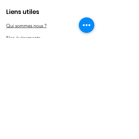
Liens utiles
Qui sommes nous ?
Nos
événements
Nos actions
Nos partenaires
Contact
Mentions légales
Politique en matière de cookies
Politique de confidentialité
Conditions d'utilisation