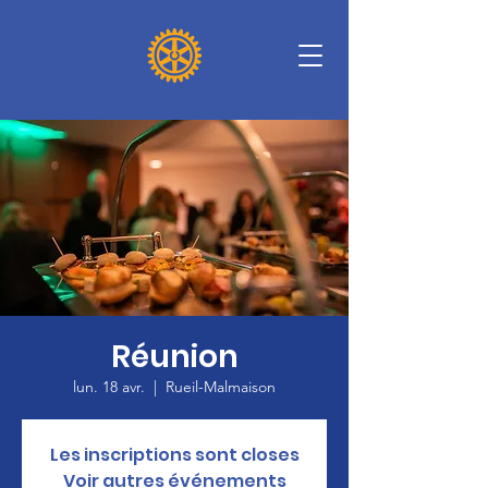
Réunion
lun. 18 avr.
  |  
Rueil-Malmaison
Les inscriptions sont closes
Voir autres événements