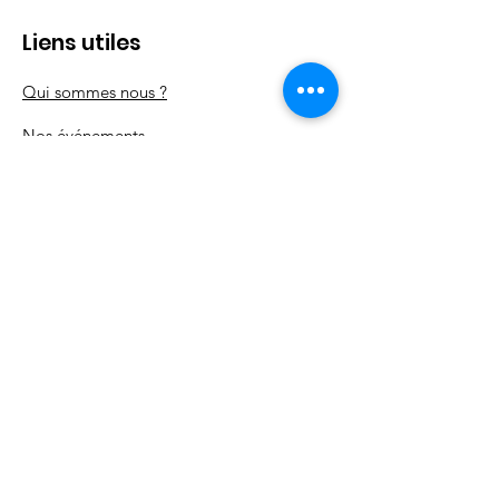
Liens utiles
Qui sommes nous ?
Nos
événements
Nos actions
Nos partenaires
Contact
Mentions légales
Politique en matière de cookies
Politique de confidentialité
Conditions d'utilisation