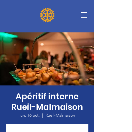
Apéritif interne
Rueil-Malmaison
lun. 16 oct.
  |  
Rueil-Malmaison