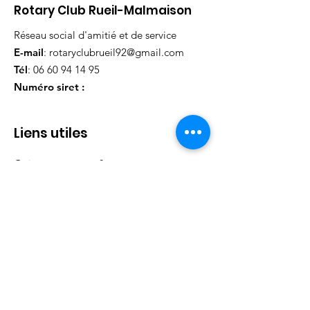
Rotary Club Rueil-Malmaison
Réseau social d'amitié et de service
E-mail
:
rotaryclubrueil92@gmail.com
Tél
:
06 60 94 14 95
Numéro siret :
Liens utiles
Qui sommes nous ?
Nos
événements
Nos actions
Nos partenaires
Contact